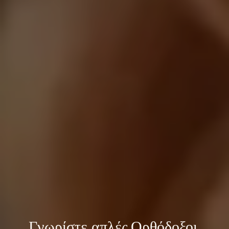
Γνωρίστε 
απλές Ορθόδοξοι 