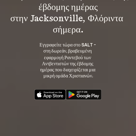
έβδομης ημέρας
στην Jacksonville, Φλόριντα 
σήμερα.
Εγγραφείτε τώρα στο SALT - 
στη 
, βραβευμένη 
δωρεάν
εφαρμογή Ραντεβού των 
Αντβεντιστών της έβδομης 
ημέρας που διαχειρίζεται μια 
μικρή ομάδα Χριστιανών.