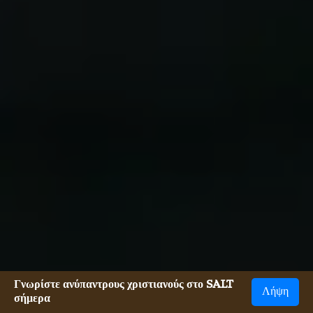
Γνωρίστε ανύπαντρους χριστιανούς στο SALT
Λήψη
σήμερα