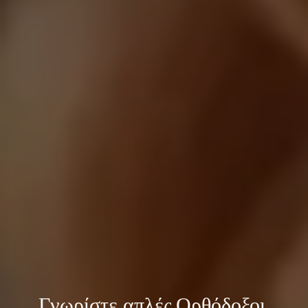
Γνωρίστε 
απλές Ορθόδοξοι 