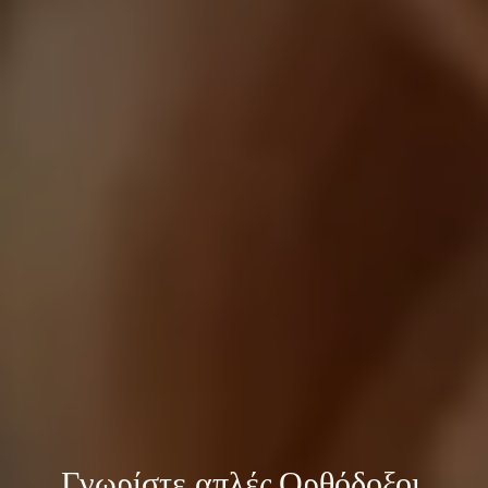
Γνωρίστε 
απλές Ορθόδοξοι 