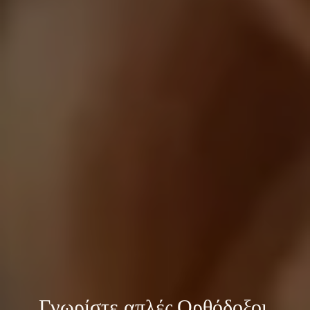
Γνωρίστε 
απλές Ορθόδοξοι 