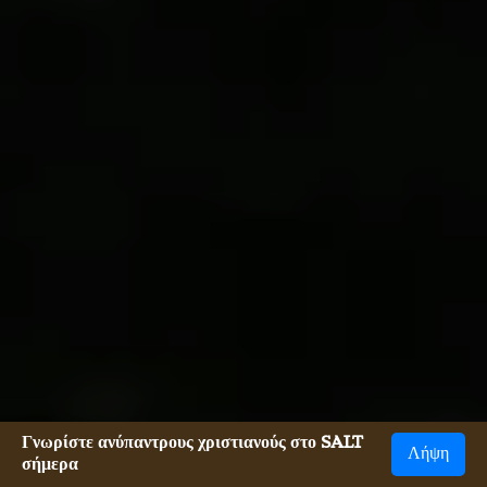
Γνωρίστε ανύπαντρους χριστιανούς στο SALT
Λήψη
σήμερα