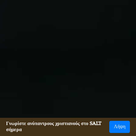
Γνωρίστε ανύπαντρους χριστιανούς στο SALT
Λήψη
σήμερα