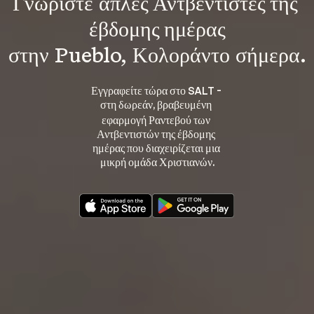
Γνωρίστε 
απλές Αντβεντιστές της 
έβδομης ημέρας
στην Pueblo, Κολοράντο σήμερα.
Εγγραφείτε τώρα στο SALT - 
στη 
, βραβευμένη 
δωρεάν
εφαρμογή Ραντεβού των 
Αντβεντιστών της έβδομης 
ημέρας που διαχειρίζεται μια 
μικρή ομάδα Χριστιανών.