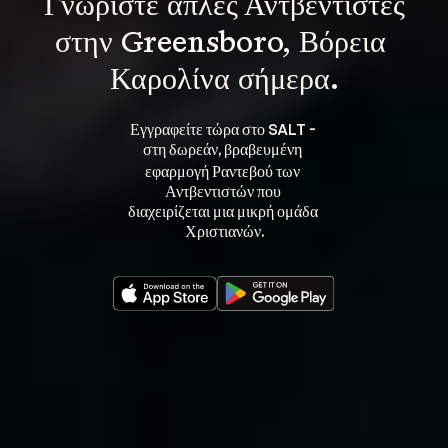
Γνωρίστε 
απλές Αντβεντιστές
στην Greensboro, Βόρεια 
Καρολίνα σήμερα.
Εγγραφείτε τώρα στο SALT - 
στη 
, βραβευμένη 
δωρεάν
εφαρμογή Ραντεβού των 
Αντβεντιστών που 
διαχειρίζεται μια μικρή ομάδα 
Χριστιανών.