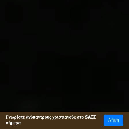
Γνωρίστε ανύπαντρους χριστιανούς στο SALT
Λήψη
σήμερα