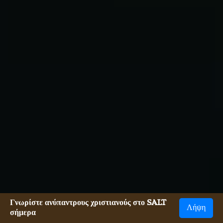
Γνωρίστε ανύπαντρους χριστιανούς στο SALT
Λήψη
σήμερα