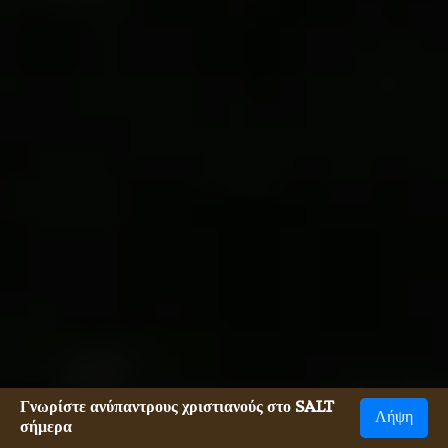
Γνωρίστε ανύπαντρους χριστιανούς στο SALT
Λήψη
σήμερα