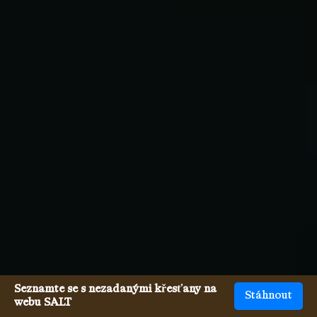
Seznamte se s nezadanými křesťany na
Stáhnout
webu SALT