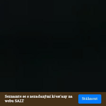
Seznamte se s nezadanými křesťany na
Stáhnout
webu SALT