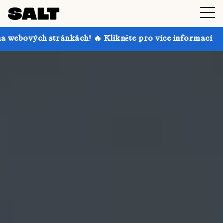
kách! 🔥 Klikněte pro více informací
Získejte až 30