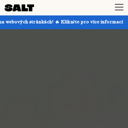
ánkách! 🔥 Klikněte pro více informací
Získejte až