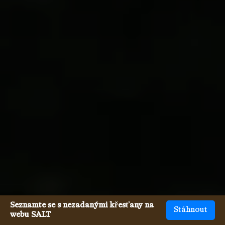
Seznamte se s nezadanými křesťany na
Stáhnout
webu SALT