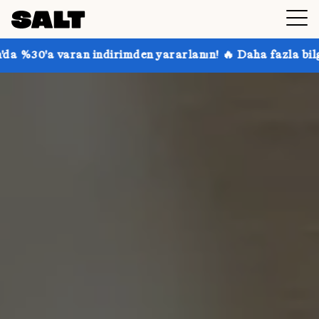
rimden yararlanın! 🔥 Daha fazla bilgi için tıklayın