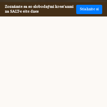
Zoznámte sa so slobodnými kresťanmi
Stiahnite si
na SALT-e ešte dnes
Stretnutie s jednotlivými
Angažovaní kresťania nebolo
nikdy jednoduchšie.
Stretnutie s inými jednotlivými Angažovaní kresťania 
bývalo ťažké. Ale SALT teraz umožňuje oveľa 
jednoduchšie stretnúť sa so všetkými denomináciami 
slobodných kresťanov, a to online aj osobne. Spájame 
vás s inými ľuďmi, ktorí zdieľajú vašu vieru a hodnoty, a 