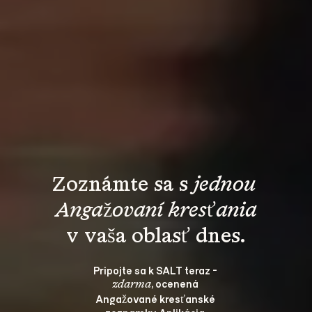
Zoznámte sa s 
jednou 
Angažovaní kresťania
Pripojte sa k SALT teraz - 
, ocenená 
zdarma
Angažované kresťanské 