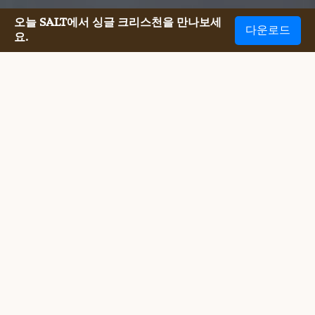
오늘 SALT에서 싱글 크리스천을 만나보세
다운로드
요.
솔로인 재림교를 만나기 정말 쉬워
요.
솔로인재림교를 만나기 늘 어려웠습니다. 그러나 이제 
SALT는 교파와 상관없는 솔로인 기독교인들을 온오프라
인에서 쉽게 만날 수 있게 해줍니다. 저희는 당신과 함께 
신앙과 가치를 공유하는 사람들을 연결해주며, 당신의 기
독교인 독신 생활, 데이트 및 이성관계 여정을 지원하는 