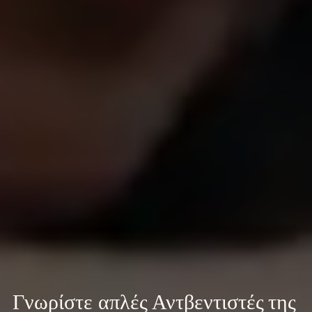
Γνωρίστε 
απλές Αντβεντιστές της 