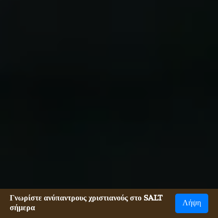
Γνωρίστε ανύπαντρους χριστιανούς στο SALT
Λήψη
σήμερα