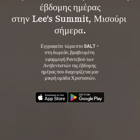
έβδομης ημέρας
στην Lee's Summit, Μισούρι 
σήμερα.
Εγγραφείτε τώρα στο SALT - 
στη 
, βραβευμένη 
δωρεάν
εφαρμογή Ραντεβού των 
Αντβεντιστών της έβδομης 
ημέρας που διαχειρίζεται μια 
μικρή ομάδα Χριστιανών.